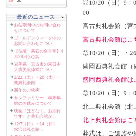
29
30
◎10/20（日）9：
最近のニュース
お盆期間中のお問い合わ
宮古典礼会館（宮古市
せについて
ゴールデンウィーク中の
宮古典礼会館はこ
お問い合わせについ...
【仏壇・墓石の合掌堂】4
◎10/20（日）・2
月28日(火)臨...
岩手県・宮古市の東日本
盛岡西典礼会館（盛
大震災追悼式につい...
2/21（土）・28（土）一
盛岡西典礼会館は
関典礼会館 ...
新年のご挨拶
◎10/20（日）9：0
サンファミリー 年末年
始のお休みについて
北上典礼会館（北上
映画『ほどなく、お別れ
です』と典礼会館が...
北上典礼会館はこ
12/7（日）・14（日）
水沢典礼会館...
葬式は、ご遺族や